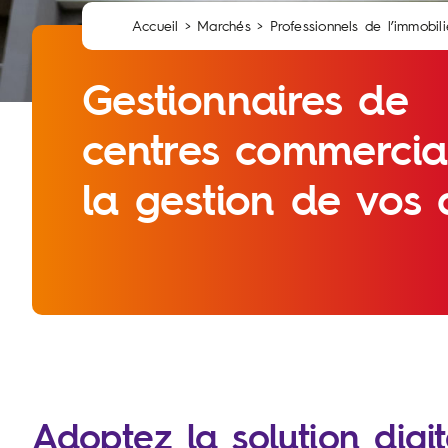
Accueil
>
Marchés
>
Professionnels de l’immobili
Gestionnaires de
centres commerciau
la gestion de vos a
Adoptez la solution dig