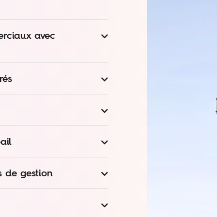
erciaux avec
rés
ail
s de gestion