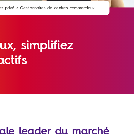
er privé
>
Gestionnaires de centres commerciaux
x, simplifiez
ctifs
itale leader du marché